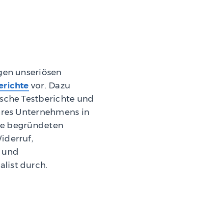
gen unseriösen
erichte
vor. Dazu
lsche Testberichte und
Ihres Unternehmens in
hre begründeten
iderruf,
z und
list durch.