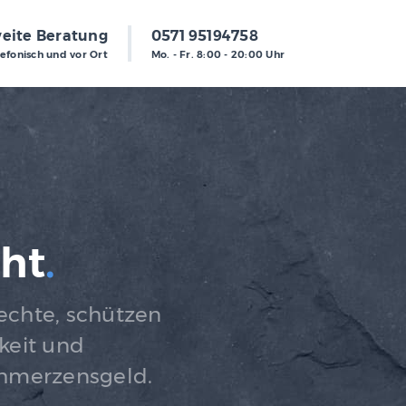
eite Beratung
0571 95194758
lefonisch und vor Ort
Mo. - Fr. 8:00 - 20:00 Uhr
cht
.
rechte, schützen
hkeit und
chmerzensgeld.