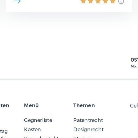
05
Mo. 
iten
Menü
Themen
Gef
Gegnerliste
Patentrecht
Kosten
Designrecht
itag