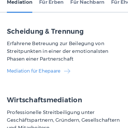
Mediation
Für Erben
Für Nachbarn
Für Eh
Scheidung & Trennung
Erfahrene Betreuung zur Beilegung von
Streitpunkten in einer der emotionalsten
Phasen einer Partnerschaft
Mediation für Ehepaare
Wirtschaftsmediation
Professionelle Streitbeiligung unter
Geschäftspartnern, Gründern, Gesellschaftern
und Mitarbeitern