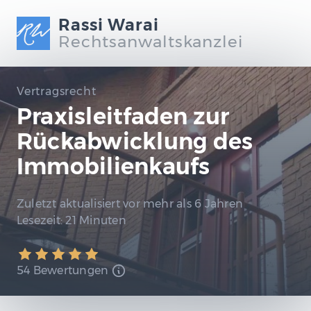
Rassi Warai
Rechtsanwaltskanzlei
Vertragsrecht
Praxisleitfaden zur
Rückabwicklung des
Immobilienkaufs
Zuletzt aktualisiert
vor mehr als 6 Jahren
Lesezeit:
21 Minuten
54 Bewertungen