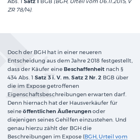
Abs. 1
Satz 1
BGB
(BGH, Urteil vom 06.11.2015, V
ZR 78/14)
.
Doch der BGH hat in einer neueren
Entscheidung aus dem Jahre 2018 festgestellt,
dass der Käufer eine
Beschaffenheit
nach §
434 Abs. 1
Satz 3 i. V. m. Satz 2 Nr. 2
BGB über
die im Expose getroffenen
Eigenschaftsbeschreibungen erwarten darf.
Denn hiernach hat der Hausverkäufer für
seine
öffentlichen Äußerungen
oder
diejenigen seines Gehilfen einzustehen. Und
genau hierzu zählt der BGH die
Beschreibungen im Expose (
BGH, Urteil vom