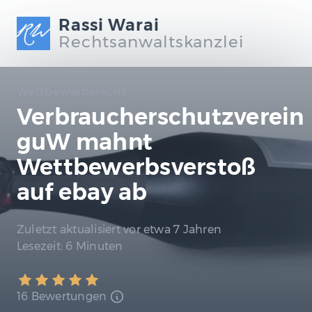
Rassi Warai
Rechtsanwaltskanzlei
Wettbewerbsrecht
Verbraucherschutzverein
guW mahnt
Wettbewerbsverstoß
auf ebay ab
Zuletzt aktualisiert
vor etwa 7 Jahren
Lesezeit:
6 Minuten
16 Bewertungen