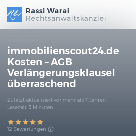
Rassi Warai
Rechtsanwaltskanzlei
Vertragsrecht
immobilienscout24.de
Kosten – AGB
Verlängerungsklausel
überraschend
Zuletzt aktualisiert
vor mehr als 7 Jahren
Lesezeit:
3 Minuten
12 Bewertungen