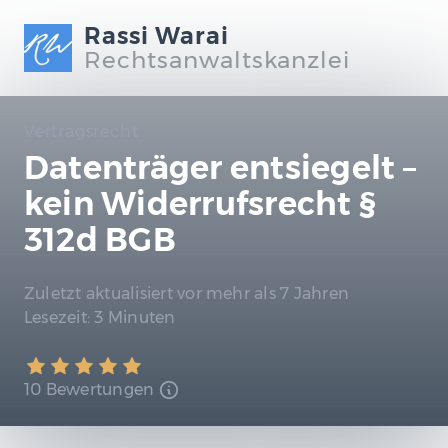
Rassi Warai
Rechtsanwaltskanzlei
Vertragsrecht
Datenträger entsiegelt –
kein Widerrufsrecht §
312d BGB
Zuletzt aktualisiert
vor mehr als 7 Jahren
Lesezeit:
3 Minuten
10 Bewertungen