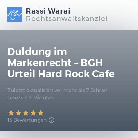
Rassi Warai
Rechtsanwaltskanzlei
Markenrecht
Duldung im
Markenrecht – BGH
Urteil Hard Rock Cafe
Zuletzt aktualisiert
vor mehr als 7 Jahren
Lesezeit:
2 Minuten
13 Bewertungen