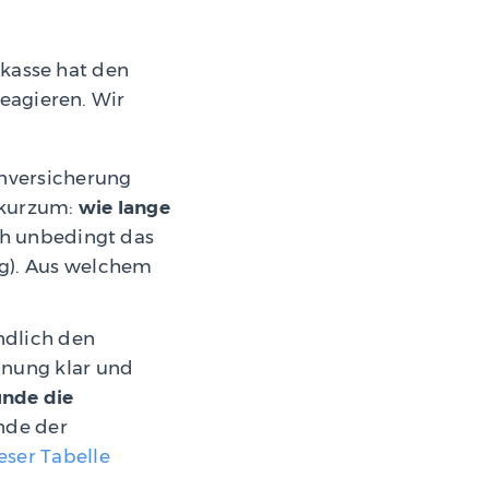
nkasse hat den
reagieren. Wir
enversicherung
 kurzum:
wie lange
ich unbedingt das
ng). Aus welchem
ndlich den
hnung klar und
ünde die
ünde der
eser Tabelle