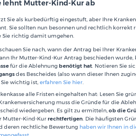
 lehnt Mutter-Kind-Kur ab
zt Sie als kurbedürftig eingestuft, aber Ihre Kranke
t. Sie sollten nun besonnen und rechtlich korrekt 
e Sie richtig damit umgehen.
 schauen Sie nach, wann der Antrag bei Ihrer Krank
ann Ihr Mutter-Kind-Kur Antrag beschieden wurde,
sse
für die Ablehnung
benötigt hat
. Notieren Sie s
gangs
des Bescheides (also wann dieser Ihnen zugi
Sie wichtig ist,
erfahren Sie hier
.
enkasse alle Fristen eingehalten hat: Lesen Sie grü
 Krankenversicherung muss die Gründe für die Able
scheid wiedergeben. Es gilt zu ermitteln,
ob die Gr
r Mutter-Kind-Kur
rechtfertigen
. Die häufigsten Gr
d deren rechtliche Bewertung
haben wir Ihnen in di
mengefasst
.