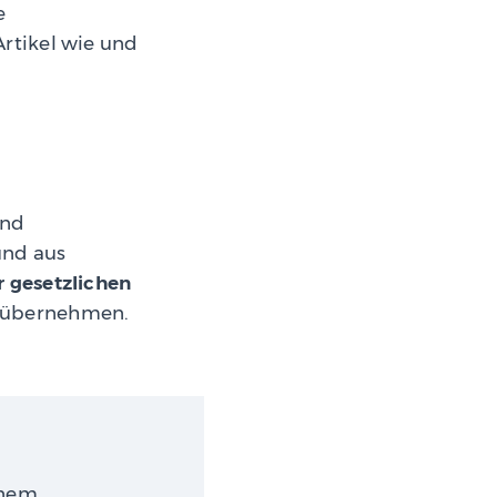
e
rtikel wie und
und
und aus
r gesetzlichen
g übernehmen.
inem