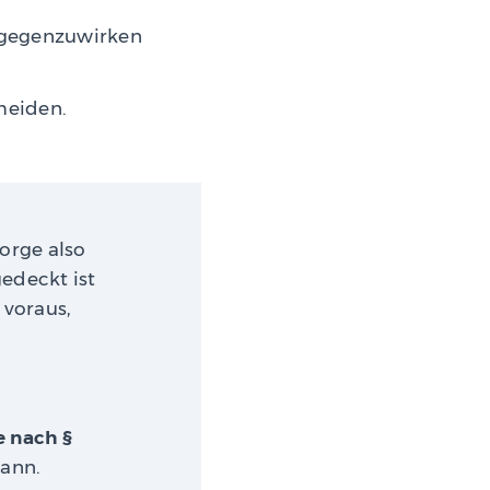
tgegenzuwirken
meiden.
orge also
edeckt ist
t voraus,
 nach §
ann.