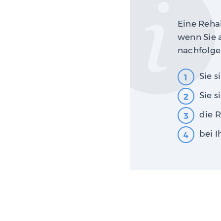
Eine Rehabi
wenn Sie 
nachfolge
Sie s
Sie s
die R
bei I