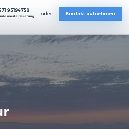
571 95194758
oder
Kontakt aufnehmen
ndesweite Beratung
ur