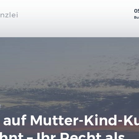
0
nzlei
Bu
t
 auf Mutter-Kind-K
nt – Ihr Recht als