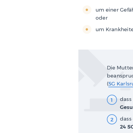
um einer Gefä
oder
um Krankheite
Die Mutte
beanspruc
(
SG Karlsr
dass
Gesu
dass 
24 S