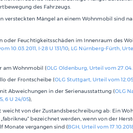
ortbewegung des Fahrzeugs.
ten versteckten Mängel an einem Wohnmobil sind n
 oder Feuchtigkeitsschäden im Innenraum des Wo
om 10.03.2011, I-28 U 131/10
;
LG Nürnberg-Fürth, Urtei
or am Wohnmobil (
OLG Oldenburg, Urteil vom 27.04.2
lo der Frontscheibe (
OLG Stuttgart, Urteil vom 12.05.
it Abweichungen in der Serienausstattung (
OLG Na
, 6 U 24/05
);
t weicht von der Zustandsbeschreibung ab: Ein Wohn
 „fabrikneu“ bezeichnet werden, wenn von der Hers
lf Monate vergangen sind (
BGH, Urteil vom 17.10.2018,