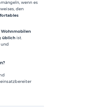
chmängeln, wenn es
tweises, den
ortables
i Wohnmobilen
ng
üblich
ist.
n und
en?
und
einsatzbereiter