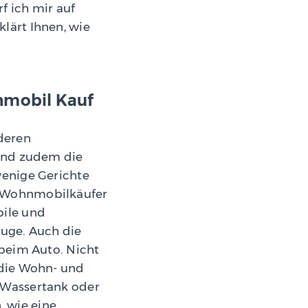
f ich mir auf
lärt Ihnen, wie
nmobil Kauf
deren
 und zudem die
wenige Gerichte
r Wohnmobilkäufer
bile und
euge. Auch die
 beim Auto. Nicht
 die Wohn- und
 Wassertank oder
 wie eine