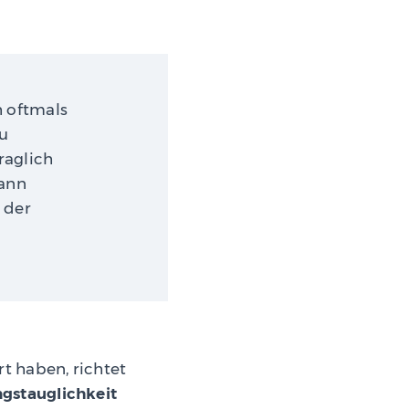
h oftmals
zu
raglich
kann
 der
t haben, richtet
gstauglichkeit