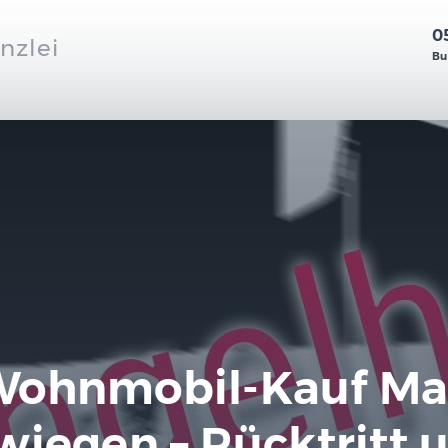
0
nzlei
Bu
Wohnmobil-Kauf Ma
wiegen – Rücktritt 