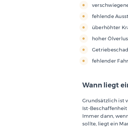
verschwiegene
fehlende Auss
überhöhter Kra
hoher Ölverlus
Getriebescha
fehlender Fah
Wann liegt e
Grundsätzlich ist
Ist-Beschaffenheit
Immer dann, wenn 
sollte, liegt ein Ma