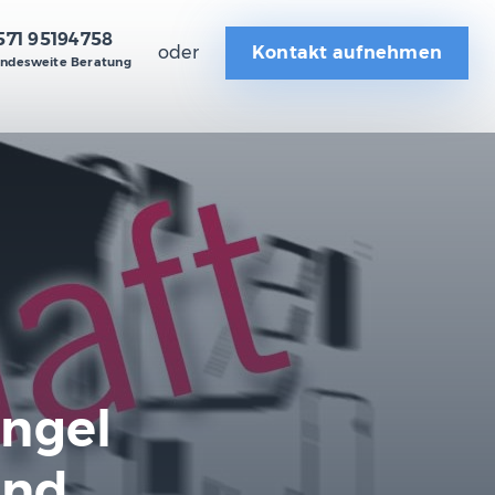
571 95194758
oder
Kontakt aufnehmen
ndesweite Beratung
ngel
und