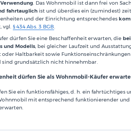
n Verwendung
. Das Wohnmobil ist dann frei von Sa
nd fahrtauglich
ist und überdies ein (zumindest) zei
enheiten und der Einrichtung entsprechendes
komf
, vgl.
§ 434 Abs. 3 BGB
.
er dürfen Sie eine Beschaffenheit erwarten, die
be
s und Modells
, bei gleicher Laufzeit und Ausstattu
tät oder Haltbarkeit sowie Funktionseinschränkunge
 sind grundsätzlich nicht hinnehmbar.
nheit dürfen Sie als Wohnmobil-Käufer erwart
en Sie ein funktionsfähiges, d. h. ein fahrtüchtiges 
Wohnmobil mit entsprechend funktionierender und 
erwarten.