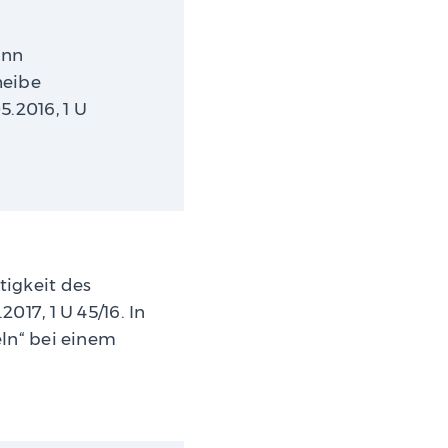
ann
heibe
5.2016, 1 U
igkeit des
17, 1 U 45/16. In
ln“ bei einem