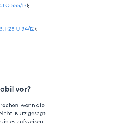
41 O 555/13
);
 I-28 U 94/12
);
bil vor?
prechen, wenn die
icht. Kurz gesagt:
die es aufweisen