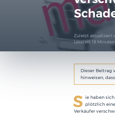
Schade
Zuletzt aktualisiert
Lesezeit:
18 Minuten
Dieser Beitrag 
hinweisen, dass
S
ie haben sich
plötzlich ei
Verkäufer verschwi