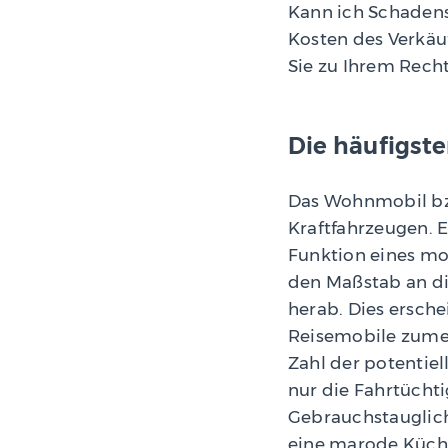
Kann ich Schadense
Kosten des Verkäu
Sie zu Ihrem Rec
Die häufigst
Das Wohnmobil bzw
Kraftfahrzeugen. E
Funktion eines mo
den Maßstab an di
herab. Dies ersch
Reisemobile zumeis
Zahl der potentiel
nur die Fahrtücht
Gebrauchstauglich
eine marode Küche