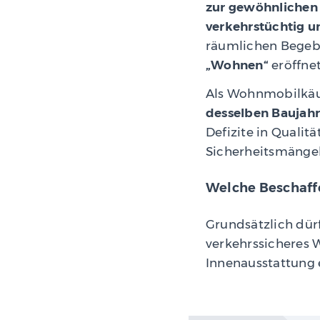
zur gewöhnliche
verkehrstüchtig u
räumlichen Begeb
„Wohnen“
eröffnet
Als Wohnmobilkäuf
desselben Baujahr
Defizite in Quali
Sicherheitsmängel
Welche Beschaffe
Grundsätzlich dürf
verkehrssicheres 
Innenausstattung 