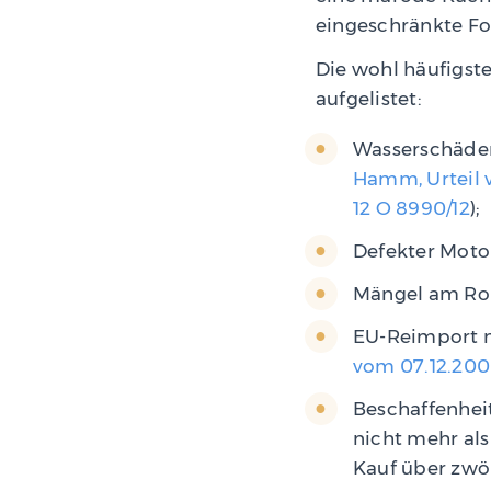
eingeschränkte F
Die wohl häufigs
aufgelistet:
Wasserschäden
Hamm, Urteil v
12 O 8990/12
);
Defekter Mot
Mängel am Rol
EU-Reimport m
vom 07.12.2005
Beschaffenhei
nicht mehr als
Kauf über zwö