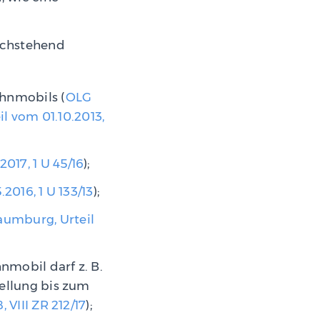
achstehend
hnmobils (
OLG
l vom 01.10.2013,
017, 1 U 45/16
);
2016, 1 U 133/13
);
umburg, Urteil
mobil darf z. B.
tellung bis zum
 VIII ZR 212/17
);